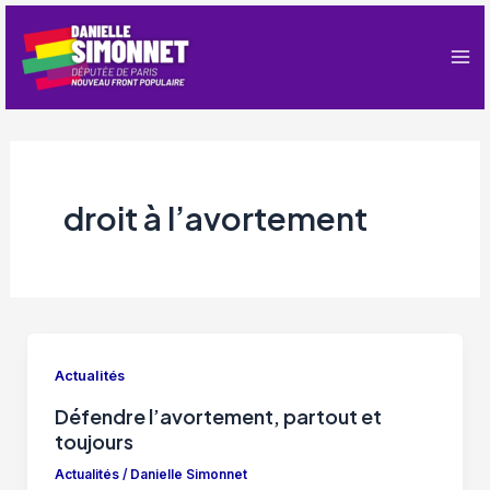
Aller
au
contenu
Ma
Me
droit à l’avortement
Actualités
Défendre l’avortement, partout et
toujours
Actualités
/
Danielle Simonnet