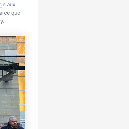
age aux
parce que
y.