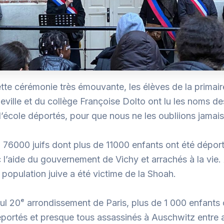
tte cérémonie très émouvante, les élèves de la primai
leville et du collège Françoise Dolto ont lu les noms d
l’école déportés, pour que nous ne les oubliions jamai
 76000 juifs dont plus de 11000 enfants ont été déport
 l’aide du gouvernement de Vichy et arrachés à la vie. 
population juive a été victime de la Shoah.
ul 20ᵉ arrondissement de Paris, plus de 1 000 enfants 
éportés et presque tous assassinés à Auschwitz entre 