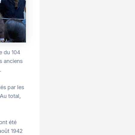
re du 104
es anciens
s.
és par les
Au total,
ont été
août 1942